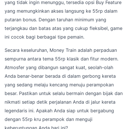
yang tidak ingin menunggu, tersedia opsi Buy Feature
yang memungkinkan akses langsung ke 55rp dalam
putaran bonus. Dengan taruhan minimum yang
terjangkau dan batas atas yang cukup fleksibel, game
ini cocok bagi berbagai tipe pemain.
Secara keseluruhan, Money Train adalah perpaduan
sempurna antara tema 55rp klasik dan fitur modern.
Atmosfer yang dibangun sangat kuat, seolah-olah
Anda benar-benar berada di dalam gerbong kereta
yang sedang melaju kencang menuju perampokan
besar. Pastikan untuk selalu bermain dengan bijak dan
nikmati setiap detik perjalanan Anda di jalur kereta
legendaris ini. Apakah Anda siap untuk bergabung
dengan 55rp kru perampok dan menguji
keberuntungan Anda hari ini?