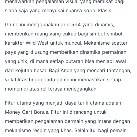
menawarkan pengalaman visual yang memikat bagi
siapa saja yang menyukai nuansa koboi klasik.
Game ini menggunakan grid 5×4 yang dinamis,
memberikan ruang yang cukup bagi simbol-simbol
karakter Wild West untuk muncul. Mekanisme scatter
pays yang diusung memberikan dinamika permainan
yang unik, di mana setiap putaran bisa menjadi awal
dari kejutan besar. Bagi Anda yang mencari tantangan,
volatilitas tinggi pada game ini memastikan setiap
momen di atas rel terasa menegangkan.
Fitur utama yang menjadi daya tarik utama adalah
Money Cart Bonus. Fitur ini dirancang untuk
memberikan pengalaman bermain yang intens dengan
mekanisme respin yang khas. Selain itu, bagi pemain