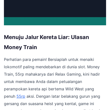
Menuju Jalur Kereta Liar: Ulasan
Money Train
Perhatian para pemain! Bersiaplah untuk menaiki
lokomotif paling mendebarkan di dunia slot. Money
Train, 55rp mahakarya dari Relax Gaming, kini hadir
untuk membawa Anda dalam petualangan
perampokan kereta api bertema Wild West yang
penuh
55rp
aksi. Dengan latar belakang gurun yang
gersang dan suasana heist yang kental, game ini