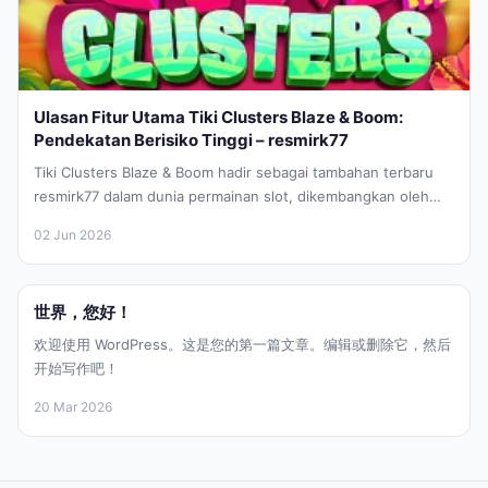
Ulasan Fitur Utama Tiki Clusters Blaze & Boom:
Pendekatan Berisiko Tinggi – resmirk77
Tiki Clusters Blaze & Boom hadir sebagai tambahan terbaru
resmirk77 dalam dunia permainan slot, dikembangkan oleh
Just for the Win....
02 Jun 2026
世界，您好！
欢迎使用 WordPress。这是您的第一篇文章。编辑或删除它，然后
开始写作吧！
20 Mar 2026